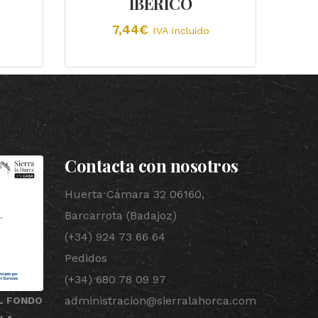
IBÉRICO
7,44
€
IVA incluido
Contacta con nosotros
Huerta Cámara 32 06160,
Barcarrota (Badajoz)
(+34) 924 73 66 64
Pedidos
(+34) 680 78 09 97
administracion@sierralahorca.com
L FONDO