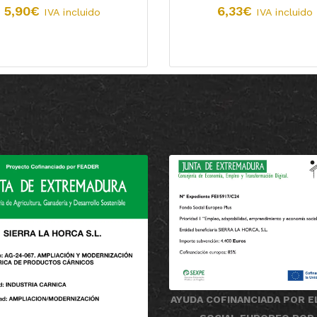
5,90
€
6,33
€
IVA incluido
IVA incluido
AYUDA COFINANCIADA POR E