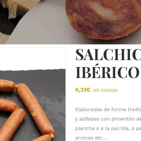
casa
SALCHI
IBÉRICO
6,33
€
IVA incluido
Elaboradas de forma tradic
y aliñadas con pimentón de
plancha o a la parrilla, o
arroces etc…