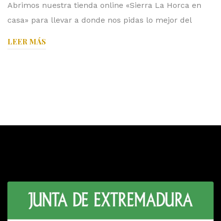
Abrimos nuestra tienda online «Sierra La Horca en
casa» para llevar a donde nos pidas lo mejor del
LEER MÁS