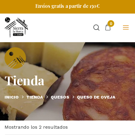
Envíos gratis a partir de 150€
0
Tienda
en
casa
INICIO
TIENDA
QUESOS
QUESO DE OVEJA
Ordenado
Mostrando los 2 resultados
por