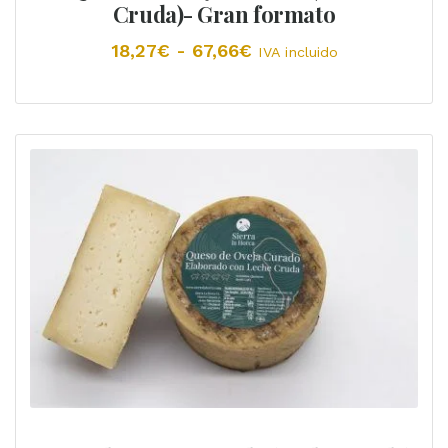
Cruda)- Gran formato
Rango
18,27
€
-
67,66
€
IVA incluido
de
precios:
desde
18,27€
hasta
67,66€